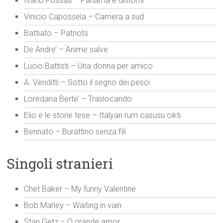
Ivano Fossati – Panama e dintorni
Vinicio Capossela – Camera a sud
Battiato – Patriots
De Andre’ – Anime salve
Lucio Battisti – Una donna per amico
A. Venditti – Sotto il segno dei pesci
Loredana Berte’ – Traslocando
Elio e le storie tese – Italyan rum casusu cikti
Bennato – Burattino senza fili
Singoli stranieri
Chet Baker – My funny Valentine
Bob Marley – Waiting in vain
Stan Getz – O grande amor