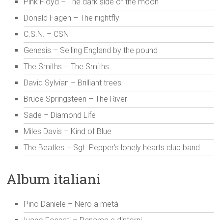
Pink Floyd – The dark side of the moon
Donald Fagen – The nightfly
C.S.N. – CSN
Genesis – Selling England by the pound
The Smiths – The Smiths
David Sylvian – Brilliant trees
Bruce Springsteen – The River
Sade – Diamond Life
Miles Davis – Kind of Blue
The Beatles – Sgt. Pepper’s lonely hearts club band
Album italiani
Pino Daniele – Nero a metà